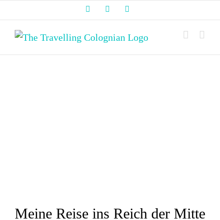
Zum
Facebook
Instagram
LinkedIn
Inhalt
springen
Zeige
grösseres
Bild
Meine Reise ins Reich der Mitte