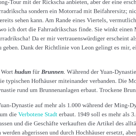
ng-Tour mit der Rickscha anbieten, aber der eine ersc
rradrikscha sondern ein Motorrad mit Beifahrersitz; n
reits sehen kann. Am Rande eines Viertels, vermutlich 
ich dort die Fahrradrikschas finde. Sie winkt einen M
hrradrikscha! Da er mir vertrauenswürdiger erscheint al
u geben. Dank der Richtlinie von Leon gelingt es mir,
 Wort
hudun
für
Brunnen
.
Während der Yuan-Dynastie 
 die typischen Hofhäuser miteinander verbanden. Die 
nastie rund um Brunnenanlagen erbaut. Trockene Brunn
Yuan-Dynastie auf mehr als 1.000 während der Ming-Dy
 um die
Verbotene Stadt
erbaut. 1949 soll es mehr als
assen und die Geschäfte verkauften die Artikel des all
werden abgerissen und durch Hochhäuser ersetzt, aber 