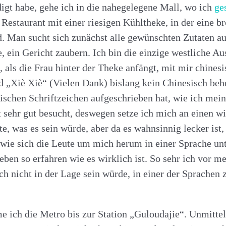
igt habe, gehe ich in die nahegelegene Mall, wo ich
ge
 Restaurant mit einer riesigen Kühltheke, in der eine 
. Man sucht sich zunächst alle gewünschten Zutaten aus
 ein Gericht zaubern. Ich bin die einzige westliche Au
, als die Frau hinter der Theke anfängt, mit mir chine
 „Xiè Xiè“ (Vielen Dank) bislang kein Chinesisch behe
sischen Schriftzeichen aufgeschrieben hat, wie ich mei
 sehr gut besucht, deswegen setze ich mich an einen w
hte, was es sein würde, aber da es wahnsinnig lecker is
, wie sich die Leute um mich herum in einer Sprache unte
Leben so erfahren wie es wirklich ist. So sehr ich vor 
ich nicht in der Lage sein würde, in einer der Sprachen
 ich die Metro bis zur Station „Guloudajie“. Unmitte