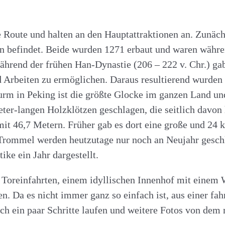
be Route und halten an den Hauptattraktionen an. Zunäc
n befindet. Beide wurden 1271 erbaut und waren währe
während der frühen Han-Dynastie (206 – 222 v. Chr.) ga
Arbeiten zu ermöglichen. Daraus resultierend wurden
rm in Peking ist die größte Glocke im ganzen Land und
ter-langen Holzklötzen geschlagen, die seitlich davon
t 46,7 Metern. Früher gab es dort eine große und 24 k
 Trommel werden heutzutage nur noch an Neujahr gesch
ke ein Jahr dargestellt.
n Toreinfahrten, einem idyllischen Innenhof mit eine
Da es nicht immer ganz so einfach ist, aus einer fahr
ich ein paar Schritte laufen und weitere Fotos von dem