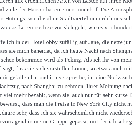
tieren alle erdenklichen Arten von Lasten auf ihren M
d viele der Häuser haben einen Innenhof. Die Atmosphä
en Hutongs, wie die alten Stadtviertel in nordchinesisc
, wo das Leben noch so vor sich geht, wie es vor hunder
e ich in der Hotellobby zufällig auf Jane, die nette j
 dass sie mich beneidet, da ich heute Nacht nach Shangh
 sehen bekommen wird als Peking. Als ich ihr von mein
nd sagt, dass sie sich vorstellen könne, so etwas auch 
mir gefallen hat und ich verspreche, ihr eine Notiz zu h
achtzug nach Shanghai zu nehmen. Ihrer Meinung nach 
ehr viel mehr bezahlt, wenn sie, auch nur für sehr kurze
r bewusst, dass man die Preise in New York City nicht 
edaure sehr, dass ich sie wahrscheinlich nicht wieders
rvorragend in meine Gruppe gepasst, mit der ich sehr g