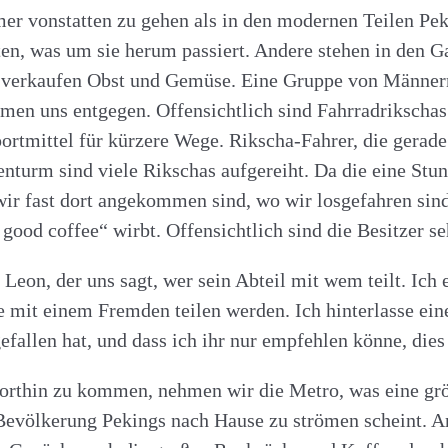
mer vonstatten zu gehen als in den modernen Teilen Pek
en, was um sie herum passiert. Andere stehen in den 
 verkaufen Obst und Gemüse. Eine Gruppe von Männern
en uns entgegen. Offensichtlich sind Fahrradrikschas 
rtmittel für kürzere Wege. Rikscha-Fahrer, die gerade
nturm sind viele Rikschas aufgereiht. Da die eine Stun
a wir fast dort angekommen sind, wo wir losgefahren 
good coffee“ wirbt. Offensichtlich sind die Besitzer s
eon, der uns sagt, wer sein Abteil mit wem teilt. Ich e
 mit einem Fremden teilen werden. Ich hinterlasse eine
gefallen hat, und dass ich ihr nur empfehlen könne, di
thin zu kommen, nehmen wir die Metro, was eine größe
e Bevölkerung Pekings nach Hause zu strömen scheint