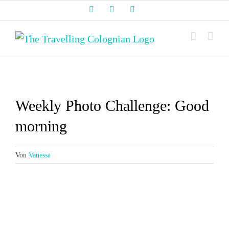
Zum
Facebook
Instagram
LinkedIn
Inhalt
springen
Weekly Photo Challenge: Good
morning
Von
Vanessa